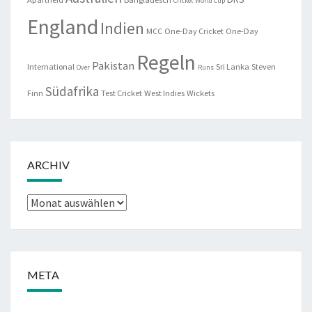
Cricket World Cup
England
Indien
MCC
One-Day Cricket
One-Day
Regeln
Pakistan
International
Sri Lanka
Steven
Over
Runs
Südafrika
Finn
Test Cricket
West Indies
Wickets
ARCHIV
Archiv
META