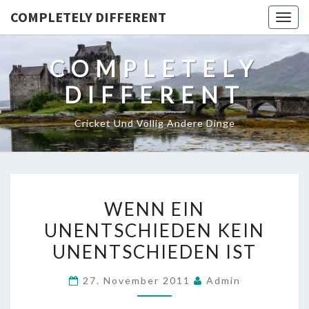
COMPLETELY DIFFERENT
Togg
navig
COMPLETELY
DIFFERENT
Cricket Und Völlig Andere Dinge
WENN
WENN EIN
EIN
UNENTSCHIEDEN KEIN
UNENTSCHIEDEN
UNENTSCHIEDEN IST
KEIN
UNENTSCHIEDEN
27. November 2011
Admin
IST