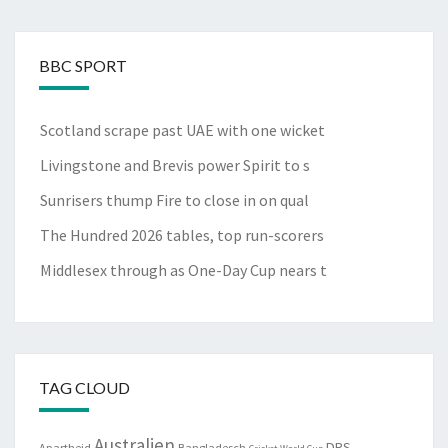
BBC SPORT
Scotland scrape past UAE with one wicket
Livingstone and Brevis power Spirit to s
Sunrisers thump Fire to close in on qual
The Hundred 2026 tables, top run-scorers
Middlesex through as One-Day Cup nears t
Email 'hoax' nearly ended Falc
TAG CLOUD
Australien
DRS
Apartheid
Bangladesch