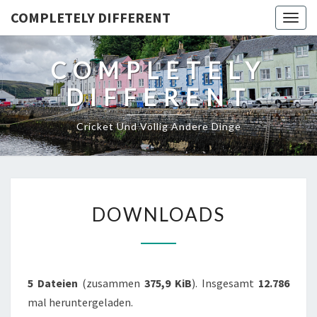
COMPLETELY DIFFERENT
Togg
navig
COMPLETELY
DIFFERENT
Cricket Und Völlig Andere Dinge
DOWNLOADS
DOWNLOADS
5 Dateien
(zusammen
375,9 KiB
). Insgesamt
12.786
mal heruntergeladen.