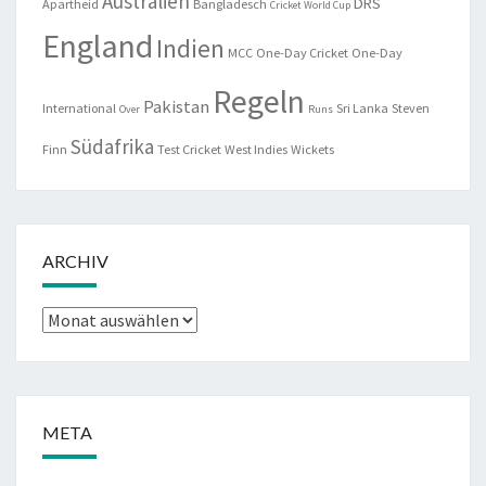
Australien
DRS
Apartheid
Bangladesch
Cricket World Cup
England
Indien
MCC
One-Day Cricket
One-Day
Regeln
Pakistan
International
Sri Lanka
Steven
Over
Runs
Südafrika
Finn
Test Cricket
West Indies
Wickets
ARCHIV
Archiv
META