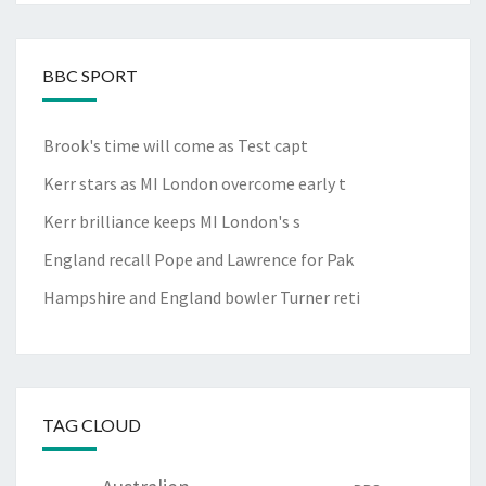
BBC SPORT
Brook's time will come as Test capt
Kerr stars as MI London overcome early t
Kerr brilliance keeps MI London's s
England recall Pope and Lawrence for Pak
Hampshire and England bowler Turner reti
Lancashire bring in Pakistan spinner Nom
TAG CLOUD