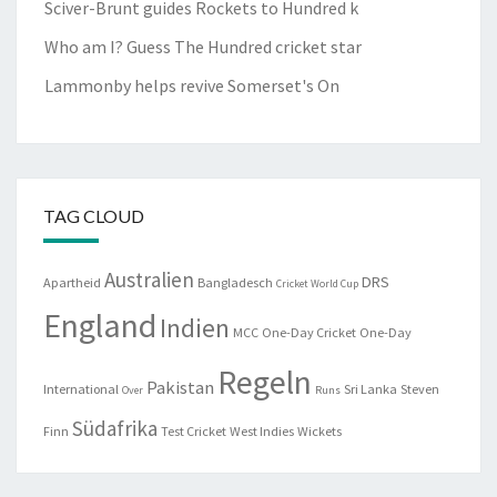
Sciver-Brunt guides Rockets to Hundred k
Who am I? Guess The Hundred cricket star
Lammonby helps revive Somerset's On
The Hundred: Who needs what to progress
TAG CLOUD
Australien
DRS
Apartheid
Bangladesch
Cricket World Cup
England
Indien
MCC
One-Day Cricket
One-Day
Regeln
Pakistan
International
Sri Lanka
Steven
Over
Runs
Südafrika
Finn
Test Cricket
West Indies
Wickets