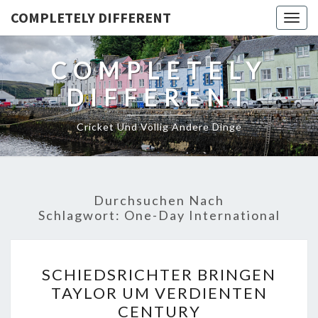
COMPLETELY DIFFERENT
Togg
navig
COMPLETELY
DIFFERENT
Cricket Und Völlig Andere Dinge
Durchsuchen Nach
Schlagwort:
One-Day International
SCHIEDSRICHTER
SCHIEDSRICHTER BRINGEN
BRINGEN
TAYLOR UM VERDIENTEN
TAYLOR
CENTURY
UM